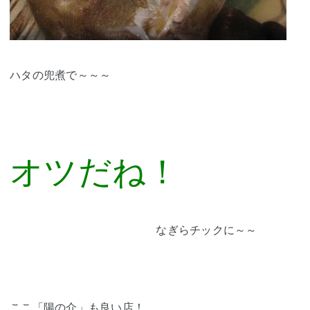
ハタの兜煮で～～～
オツだね！
なぎらチックに～～
ここ「陽の介」も良い店！