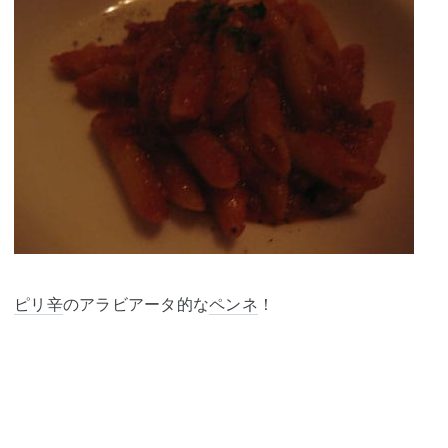
ピリ辛
のアラビアータ的な
ペンネ
！